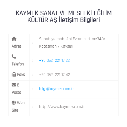
KAYMEK MOSTAR
KAYMEK SÜMER
MEVLANA MAH. 8. CAD. NO: 28 KOCAS
KAYMEK SANAT VE MESLEKİ EĞİTİM
KÜLTÜR AŞ İletişim Bilgileri
MİMARSİNAN DEMOKRASİ MAH. FATİN 
KAYMEK TOKİ
CAD. NO: 14 MELİKGAZİ / KAYSERİ
Sahabiye mah. Ahi Evran cad. no:34/A
:
Adres
Kocasinan / Kayseri
:
+90 352 221 17 22
Telefon
Faks
:
+90 352 221 17 42
E-
:
bilgi@kaymek.com.tr
Posta
Web
:
http://www.kaymek.com.tr
Site