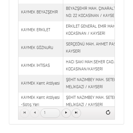
BEYAZŞEHİR MAH. ÇINARALTI İŞYERLE
KAYMEK BEYAZŞEHİR
NO: 22 KOCASİNAN / KAYSERİ
ERKİLET GENERAL EMİR MAH. YILDIRIM 
KAYMEK ERKİLET
KOCASİNAN / KAYSERİ
SERÇEÖNÜ MAH. AHMET PAŞA CAD. NO
KAYMEK GÖZNURU
KAYSERİ
HACI SAKİ MAH.SEHER CAD.(6009 CAD.
KAYMEK İHTİSAS
KOCASİNAN/KAYSERİ
ŞEHİT NAZIMBEY MAH. SETENÖNÜ CAD. 
KAYMEK Kent Atölyesi
MELİKGAZİ / KAYSERİ
KAYMEK Kent Atölyesi
ŞEHİT NAZIMBEY MAH. SETENÖNÜ CAD.
-Satış Yeri
MELİKGAZİ / KAYSERİ
1
Kaymek Köşk Sosyal
Köşk Mahallesi, Orgeneral Eşref Bitlis 
Yaşam Merkezi