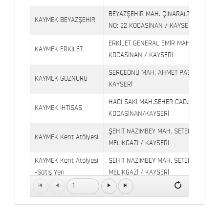
BEYAZŞEHİR MAH. ÇINARALTI İŞYERLE
KAYMEK BEYAZŞEHİR
NO: 22 KOCASİNAN / KAYSERİ
ERKİLET GENERAL EMİR MAH. YILDIRIM 
KAYMEK ERKİLET
KOCASİNAN / KAYSERİ
SERÇEÖNÜ MAH. AHMET PAŞA CAD. NO
KAYMEK GÖZNURU
KAYSERİ
HACI SAKİ MAH.SEHER CAD.(6009 CAD.
KAYMEK İHTİSAS
KOCASİNAN/KAYSERİ
ŞEHİT NAZIMBEY MAH. SETENÖNÜ CAD. 
KAYMEK Kent Atölyesi
MELİKGAZİ / KAYSERİ
KAYMEK Kent Atölyesi
ŞEHİT NAZIMBEY MAH. SETENÖNÜ CAD.
-Satış Yeri
MELİKGAZİ / KAYSERİ
1
Kaymek Köşk Sosyal
Köşk Mahallesi, Orgeneral Eşref Bitlis 
Yaşam Merkezi