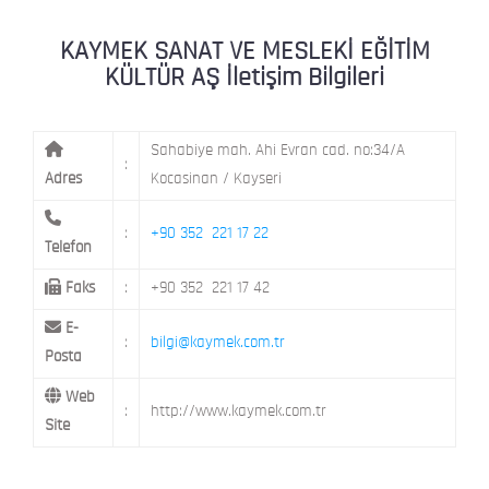
KAYMEK MOSTAR
KAYMEK SÜMER
MEVLANA MAH. 8. CAD. NO: 28 KOCAS
KAYMEK SANAT VE MESLEKİ EĞİTİM
KÜLTÜR AŞ İletişim Bilgileri
MİMARSİNAN DEMOKRASİ MAH. FATİN 
KAYMEK TOKİ
CAD. NO: 14 MELİKGAZİ / KAYSERİ
Sahabiye mah. Ahi Evran cad. no:34/A
:
Adres
Kocasinan / Kayseri
:
+90 352 221 17 22
Telefon
Faks
:
+90 352 221 17 42
E-
:
bilgi@kaymek.com.tr
Posta
Web
:
http://www.kaymek.com.tr
Site