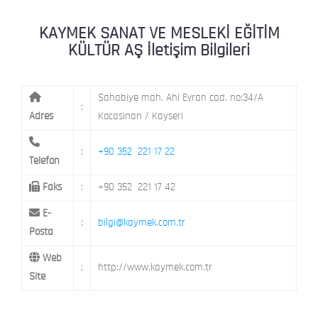
KAYMEK MOSTAR
KAYMEK SÜMER
MEVLANA MAH. 8. CAD. NO: 28 KOCAS
KAYMEK SANAT VE MESLEKİ EĞİTİM
KÜLTÜR AŞ İletişim Bilgileri
Sahabiye mah. Ahi Evran cad. no:34/A
:
Adres
Kocasinan / Kayseri
:
+90 352 221 17 22
Telefon
Faks
:
+90 352 221 17 42
E-
:
bilgi@kaymek.com.tr
Posta
Web
:
http://www.kaymek.com.tr
Site