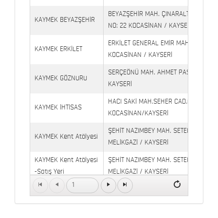
BEYAZŞEHİR MAH. ÇINARALTI İŞYERLE
KAYMEK BEYAZŞEHİR
NO: 22 KOCASİNAN / KAYSERİ
ERKİLET GENERAL EMİR MAH. YILDIRIM 
KAYMEK ERKİLET
KOCASİNAN / KAYSERİ
SERÇEÖNÜ MAH. AHMET PAŞA CAD. NO
KAYMEK GÖZNURU
KAYSERİ
HACI SAKİ MAH.SEHER CAD.(6009 CAD.
KAYMEK İHTİSAS
KOCASİNAN/KAYSERİ
ŞEHİT NAZIMBEY MAH. SETENÖNÜ CAD. 
KAYMEK Kent Atölyesi
MELİKGAZİ / KAYSERİ
KAYMEK Kent Atölyesi
ŞEHİT NAZIMBEY MAH. SETENÖNÜ CAD.
-Satış Yeri
MELİKGAZİ / KAYSERİ
1
Kaymek Köşk Sosyal
Köşk Mahallesi, Orgeneral Eşref Bitlis 
Yaşam Merkezi