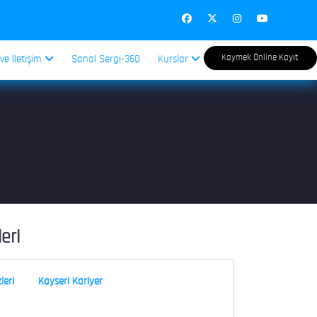
Kaymek Online Kayıt
 ve İletişim
Sanal Sergi-360
Kurslar
leri
leri
Kayseri Kariyer