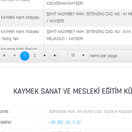
KAYMEK İHTİSAS
KOCASİNAN/KAYSERİ
ŞEHİT NAZIMBEY MAH. SETENÖNÜ CAD. NO : 41 M
KAYMEK Kent Atölyesi
/ KAYSERİ
KAYMEK Kent Atölyesi
ŞEHİT NAZIMBEY MAH. SETENÖNÜ CAD. NO : 41/A
-Satış Yeri
MELİKGAZİ / KAYSERİ
Kaymek Köşk Sosyal
Köşk Mahallesi, Orgeneral Eşref Bitlis Bulvarı, No
10
1
2
items per page
Yaşam Merkezi
KAYMEK MOSTAR
KAYMEK SÜMER
MEVLANA MAH. 8. CAD. NO: 28 KOCASİNAN / KAY
MİMARSİNAN DEMOKRASİ MAH. FATİN RÜŞTÜ ZOR
KAYMEK SANAT VE MESLEKİ EĞİTİM KÜLTÜ
KAYMEK TOKİ
NO: 14 MELİKGAZİ / KAYSERİ
Adres
:
Sahabiye mah. Ahi Evran cad. no:34/A Kocasin
Telefon
:
+90 352 221 17 22