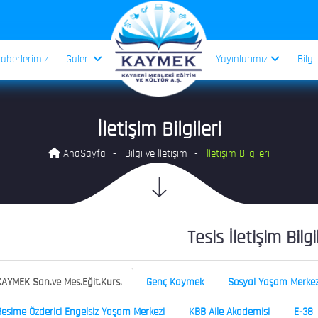
aberlerimiz
Galeri
Yayınlarımız
Bilgi
İletişim Bilgileri
AnaSayfa
Bilgi ve İletişim
İletişim Bilgileri
Tesis İletişim Bilgi
AYMEK San.ve Mes.Eğit.Kurs.
Genç Kaymek
Sosyal Yaşam Merkez
esime Özderici Engelsiz Yaşam Merkezi
KBB Aile Akademisi
E-38