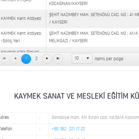
KAYMEK İHTİSAS
KOCASİNAN/KAYSERİ
ŞEHİT NAZIMBEY MAH. SETENÖNÜ CAD. NO : 41 M
KAYMEK Kent Atölyesi
/ KAYSERİ
KAYMEK Kent Atölyesi
ŞEHİT NAZIMBEY MAH. SETENÖNÜ CAD. NO : 41/A
-Satış Yeri
MELİKGAZİ / KAYSERİ
Kaymek Köşk Sosyal
Köşk Mahallesi, Orgeneral Eşref Bitlis Bulvarı, No
10
1
2
items per page
Yaşam Merkezi
KAYMEK MOSTAR
KAYMEK SÜMER
MEVLANA MAH. 8. CAD. NO: 28 KOCASİNAN / KAY
MİMARSİNAN DEMOKRASİ MAH. FATİN RÜŞTÜ ZOR
KAYMEK SANAT VE MESLEKİ EĞİTİM KÜLTÜ
KAYMEK TOKİ
NO: 14 MELİKGAZİ / KAYSERİ
Adres
:
Sahabiye mah. Ahi Evran cad. no:34/A Kocasin
Telefon
:
+90 352 221 17 22