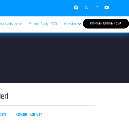
Kaymek Online Kayıt
 ve İletişim
Sanal Sergi-360
Kurslar
leri
leri
Kayseri Kariyer