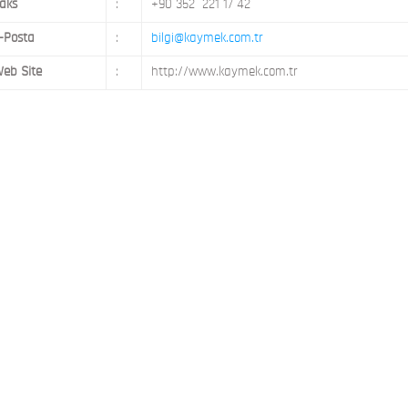
aks
:
+90 352 221 17 42
-Posta
:
bilgi@kaymek.com.tr
eb Site
:
http://www.kaymek.com.tr