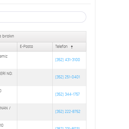
 bırakın
E-Posta
Telefon
emiz
(352) 431-3100
ERİ NO:
(352) 251-0401
0
(352) 344-1757
İNAN /
(352) 222-8752
10