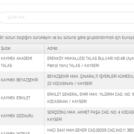
Bir sütun başlığını sürükleyin ve bu sütuna göre gruplandırmak için buraya
Şube
Adres
KAYMEK AKADEMİ
ERENKÖY MAHALLESİ TALAS BULVARI NO:48 (Ayt
TALAS
Petrol Yanı) TALAS / KAYSERİ
BEYAZŞEHİR MAH. ÇINARALTI İŞYERLERİ KÜMEEVL
KAYMEK BEYAZŞEHİR
22 KOCASİNAN / KAYSERİ
ERKİLET GENERAL EMİR MAH. YILDIRIM CAD. NO: 1
KAYMEK ERKİLET
KOCASİNAN / KAYSERİ
SERÇEÖNÜ MAH. AHMET PAŞA CAD. NO: 4 KOCAS
KAYMEK GÖZNURU
KAYSERİ
HACI SAKİ MAH.SEHER CAD.(6009 CAD.)NO:11 380