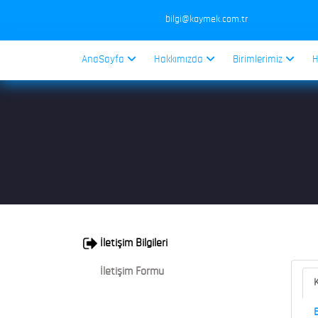
bilgi@kaymek.com.tr
AnaSayfa
Hakkımızda
Birimlerimiz
H
İletişim Bilgileri
İletişim Formu
K
B