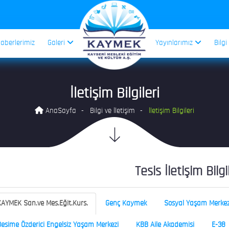
aberlerimiz
Galeri
Yayınlarımız
Bilgi
İletişim Bilgileri
AnaSayfa
Bilgi ve İletişim
İletişim Bilgileri
Tesis İletişim Bilgi
AYMEK San.ve Mes.Eğit.Kurs.
Genç Kaymek
Sosyal Yaşam Merkez
esime Özderici Engelsiz Yaşam Merkezi
KBB Aile Akademisi
E-38