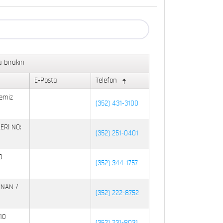
 bırakın
E-Posta
Telefon
emiz
(352) 431-3100
ERİ NO:
(352) 251-0401
0
(352) 344-1757
İNAN /
(352) 222-8752
10