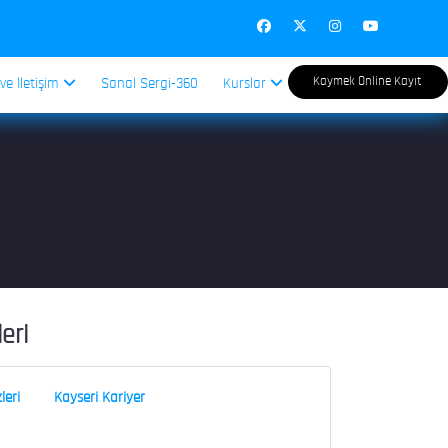
Kaymek Online Kayıt
 ve İletişim
Sanal Sergi-360
Kurslar
leri
leri
Kayseri Kariyer