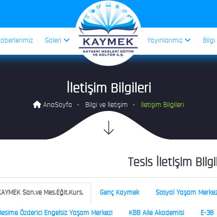
aberlerimiz
Galeri
Yayınlarımız
Bilgi
İletişim Bilgileri
AnaSayfa
Bilgi ve İletişim
İletişim Bilgileri
Tesis İletişim Bilgi
AYMEK San.ve Mes.Eğit.Kurs.
Genç Kaymek
Sosyal Yaşam Merkez
esime Özderici Engelsiz Yaşam Merkezi
KBB Aile Akademisi
E-38