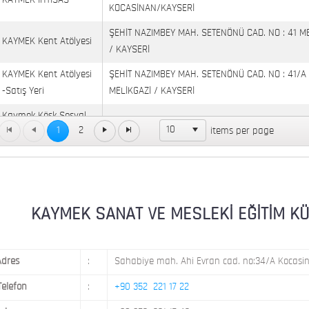
KAYMEK İHTİSAS
KOCASİNAN/KAYSERİ
ŞEHİT NAZIMBEY MAH. SETENÖNÜ CAD. NO : 41 M
KAYMEK Kent Atölyesi
/ KAYSERİ
KAYMEK Kent Atölyesi
ŞEHİT NAZIMBEY MAH. SETENÖNÜ CAD. NO : 41/A
-Satış Yeri
MELİKGAZİ / KAYSERİ
Kaymek Köşk Sosyal
Köşk Mahallesi, Orgeneral Eşref Bitlis Bulvarı, No
10
1
2
items per page
Yaşam Merkezi
KAYMEK MOSTAR
KAYMEK SÜMER
MEVLANA MAH. 8. CAD. NO: 28 KOCASİNAN / KAY
MİMARSİNAN DEMOKRASİ MAH. FATİN RÜŞTÜ ZOR
KAYMEK SANAT VE MESLEKİ EĞİTİM KÜLTÜ
KAYMEK TOKİ
NO: 14 MELİKGAZİ / KAYSERİ
Adres
:
Sahabiye mah. Ahi Evran cad. no:34/A Kocasin
Telefon
:
+90 352 221 17 22