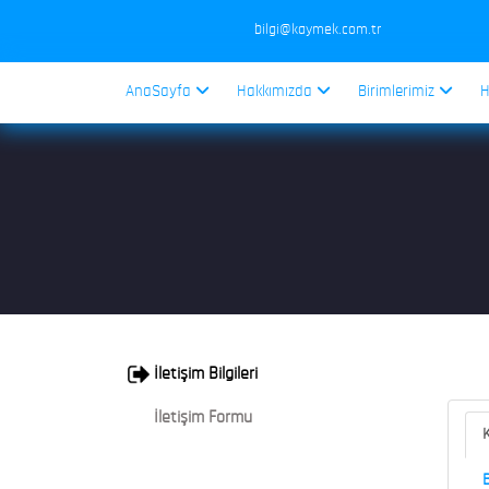
bilgi@kaymek.com.tr
AnaSayfa
Hakkımızda
Birimlerimiz
H
İletişim Bilgileri
İletişim Formu
K
B