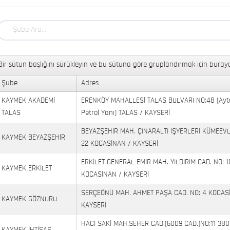
Bir sütun başlığını sürükleyin ve bu sütuna göre gruplandırmak için buraya
Şube
Adres
KAYMEK AKADEMİ
ERENKÖY MAHALLESİ TALAS BULVARI NO:48 (Ayt
TALAS
Petrol Yanı) TALAS / KAYSERİ
BEYAZŞEHİR MAH. ÇINARALTI İŞYERLERİ KÜMEEVL
KAYMEK BEYAZŞEHİR
22 KOCASİNAN / KAYSERİ
ERKİLET GENERAL EMİR MAH. YILDIRIM CAD. NO: 1
KAYMEK ERKİLET
KOCASİNAN / KAYSERİ
SERÇEÖNÜ MAH. AHMET PAŞA CAD. NO: 4 KOCAS
KAYMEK GÖZNURU
KAYSERİ
HACI SAKİ MAH.SEHER CAD.(6009 CAD.)NO:11 380