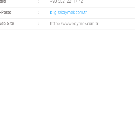
aks
:
+90 352 221 17 42
-Posta
:
bilgi@kaymek.com.tr
eb Site
:
http://www.kaymek.com.tr