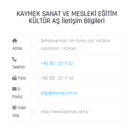
ŞEHİT NAZIMBEY MAH. SETENÖNÜ CAD. 
KAYMEK Kent Atölyesi
MELİKGAZİ / KAYSERİ
KAYMEK SANAT VE MESLEKİ EĞİTİM
KÜLTÜR AŞ İletişim Bilgileri
Sahabiye mah. Ahi Evran cad. no:34/A
:
Adres
Kocasinan / Kayseri
:
+90 352 221 17 22
Telefon
Faks
:
+90 352 221 17 42
E-
:
bilgi@kaymek.com.tr
Posta
Web
:
http://www.kaymek.com.tr
Site