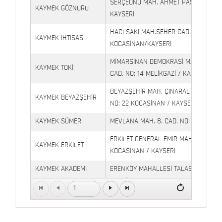
SERÇEÖNÜ MAH. AHMET PAŞA CAD. NO
KAYMEK GÖZNURU
KAYSERİ
HACI SAKİ MAH.SEHER CAD.(6009 CAD.
KAYMEK İHTİSAS
KOCASİNAN/KAYSERİ
MİMARSİNAN DEMOKRASİ MAH. FATİN 
KAYMEK TOKİ
CAD. NO: 14 MELİKGAZİ / KAYSERİ
BEYAZŞEHİR MAH. ÇINARALTI İŞYERLE
KAYMEK BEYAZŞEHİR
NO: 22 KOCASİNAN / KAYSERİ
KAYMEK SÜMER
MEVLANA MAH. 8. CAD. NO: 28 KOCAS
ERKİLET GENERAL EMİR MAH. YILDIRIM 
KAYMEK ERKİLET
KOCASİNAN / KAYSERİ
KAYMEK AKADEMİ
ERENKÖY MAHALLESİ TALAS BULVARI 
TALAS
Petrol Yanı) TALAS / KAYSERİ
1
Kaymek Köşk Sosyal
Köşk Mahallesi, Orgeneral Eşref Bitlis 
Yaşam Merkezi