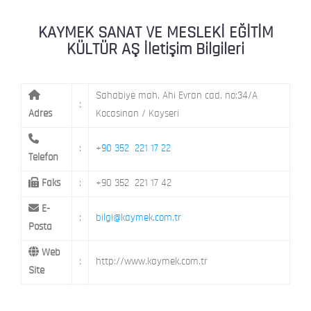
KAYMEK MOSTAR
KAYMEK SÜMER
MEVLANA MAH. 8. CAD. NO: 28 KOCAS
KAYMEK SANAT VE MESLEKİ EĞİTİM
KÜLTÜR AŞ İletişim Bilgileri
Sahabiye mah. Ahi Evran cad. no:34/A
:
Adres
Kocasinan / Kayseri
:
+90 352 221 17 22
Telefon
Faks
:
+90 352 221 17 42
E-
:
bilgi@kaymek.com.tr
Posta
Web
:
http://www.kaymek.com.tr
Site