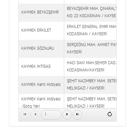
BEYAZŞEHİR MAH. ÇINARALTI İŞYERLE
KAYMEK BEYAZŞEHİR
NO: 22 KOCASİNAN / KAYSERİ
ERKİLET GENERAL EMİR MAH. YILDIRIM 
KAYMEK ERKİLET
KOCASİNAN / KAYSERİ
SERÇEÖNÜ MAH. AHMET PAŞA CAD. NO
KAYMEK GÖZNURU
KAYSERİ
HACI SAKİ MAH.SEHER CAD.(6009 CAD.
KAYMEK İHTİSAS
KOCASİNAN/KAYSERİ
ŞEHİT NAZIMBEY MAH. SETENÖNÜ CAD. 
KAYMEK Kent Atölyesi
MELİKGAZİ / KAYSERİ
KAYMEK Kent Atölyesi
ŞEHİT NAZIMBEY MAH. SETENÖNÜ CAD.
-Satış Yeri
MELİKGAZİ / KAYSERİ
1
Kaymek Köşk Sosyal
Köşk Mahallesi, Orgeneral Eşref Bitlis 
Yaşam Merkezi