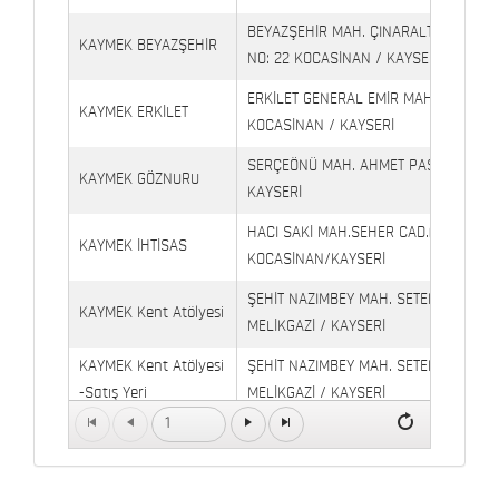
BEYAZŞEHİR MAH. ÇINARALTI İŞYERLE
KAYMEK BEYAZŞEHİR
NO: 22 KOCASİNAN / KAYSERİ
ERKİLET GENERAL EMİR MAH. YILDIRIM 
KAYMEK ERKİLET
KOCASİNAN / KAYSERİ
SERÇEÖNÜ MAH. AHMET PAŞA CAD. NO
KAYMEK GÖZNURU
KAYSERİ
HACI SAKİ MAH.SEHER CAD.(6009 CAD.
KAYMEK İHTİSAS
KOCASİNAN/KAYSERİ
ŞEHİT NAZIMBEY MAH. SETENÖNÜ CAD. 
KAYMEK Kent Atölyesi
MELİKGAZİ / KAYSERİ
KAYMEK Kent Atölyesi
ŞEHİT NAZIMBEY MAH. SETENÖNÜ CAD.
-Satış Yeri
MELİKGAZİ / KAYSERİ
1
Kaymek Köşk Sosyal
Köşk Mahallesi, Orgeneral Eşref Bitlis 
Yaşam Merkezi