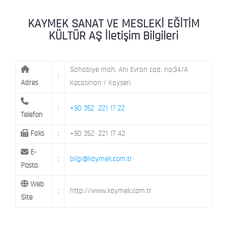
KAYMEK MOSTAR
KAYMEK SÜMER
MEVLANA MAH. 8. CAD. NO: 28 KOCAS
KAYMEK SANAT VE MESLEKİ EĞİTİM
KÜLTÜR AŞ İletişim Bilgileri
Sahabiye mah. Ahi Evran cad. no:34/A
:
Adres
Kocasinan / Kayseri
:
+90 352 221 17 22
Telefon
Faks
:
+90 352 221 17 42
E-
:
bilgi@kaymek.com.tr
Posta
Web
:
http://www.kaymek.com.tr
Site