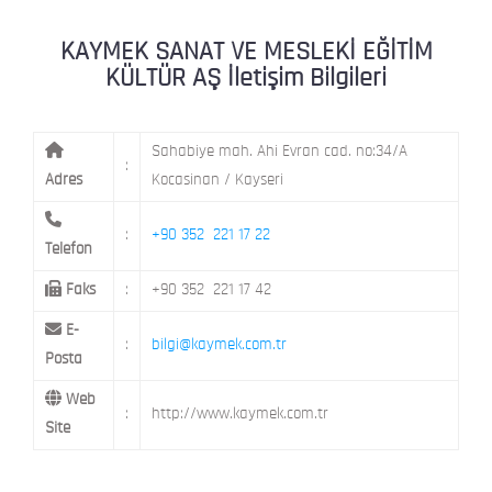
KAYMEK MOSTAR
KAYMEK SÜMER
MEVLANA MAH. 8. CAD. NO: 28 KOCAS
KAYMEK SANAT VE MESLEKİ EĞİTİM
KÜLTÜR AŞ İletişim Bilgileri
MİMARSİNAN DEMOKRASİ MAH. FATİN 
KAYMEK TOKİ
CAD. NO: 14 MELİKGAZİ / KAYSERİ
Sahabiye mah. Ahi Evran cad. no:34/A
:
Adres
Kocasinan / Kayseri
:
+90 352 221 17 22
Telefon
Faks
:
+90 352 221 17 42
E-
:
bilgi@kaymek.com.tr
Posta
Web
:
http://www.kaymek.com.tr
Site