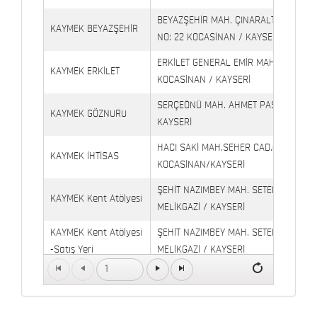
BEYAZŞEHİR MAH. ÇINARALTI İŞYERLE
KAYMEK BEYAZŞEHİR
NO: 22 KOCASİNAN / KAYSERİ
ERKİLET GENERAL EMİR MAH. YILDIRIM 
KAYMEK ERKİLET
KOCASİNAN / KAYSERİ
SERÇEÖNÜ MAH. AHMET PAŞA CAD. NO
KAYMEK GÖZNURU
KAYSERİ
HACI SAKİ MAH.SEHER CAD.(6009 CAD.
KAYMEK İHTİSAS
KOCASİNAN/KAYSERİ
ŞEHİT NAZIMBEY MAH. SETENÖNÜ CAD. 
KAYMEK Kent Atölyesi
MELİKGAZİ / KAYSERİ
KAYMEK Kent Atölyesi
ŞEHİT NAZIMBEY MAH. SETENÖNÜ CAD.
-Satış Yeri
MELİKGAZİ / KAYSERİ
1
Kaymek Köşk Sosyal
Köşk Mahallesi, Orgeneral Eşref Bitlis 
Yaşam Merkezi