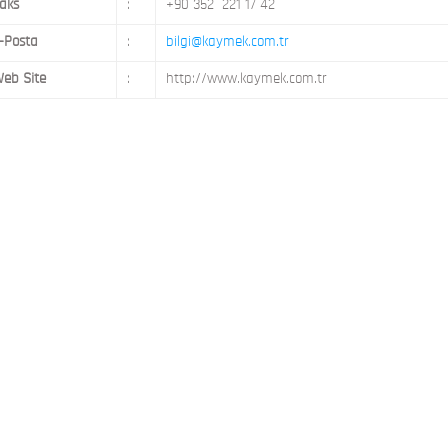
aks
:
+90 352 221 17 42
-Posta
:
bilgi@kaymek.com.tr
eb Site
:
http://www.kaymek.com.tr