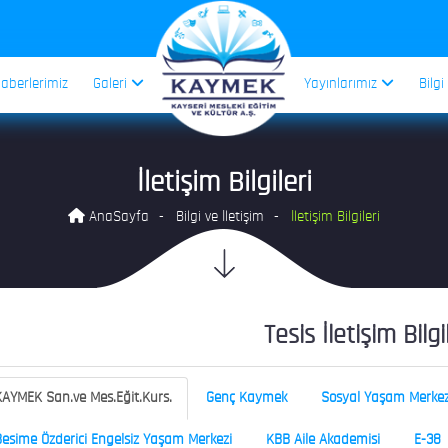
aberlerimiz
Galeri
Yayınlarımız
Bilgi
İletişim Bilgileri
AnaSayfa
Bilgi ve İletişim
İletişim Bilgileri
Tesis İletişim Bilgi
AYMEK San.ve Mes.Eğit.Kurs.
Genç Kaymek
Sosyal Yaşam Merkez
esime Özderici Engelsiz Yaşam Merkezi
KBB Aile Akademisi
E-38