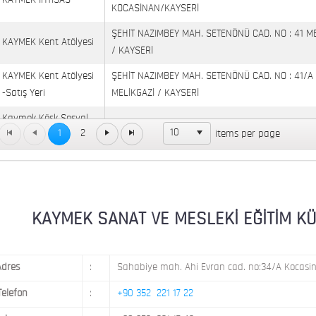
KAYMEK İHTİSAS
KOCASİNAN/KAYSERİ
ŞEHİT NAZIMBEY MAH. SETENÖNÜ CAD. NO : 41 M
KAYMEK Kent Atölyesi
/ KAYSERİ
KAYMEK Kent Atölyesi
ŞEHİT NAZIMBEY MAH. SETENÖNÜ CAD. NO : 41/A
-Satış Yeri
MELİKGAZİ / KAYSERİ
Kaymek Köşk Sosyal
Köşk Mahallesi, Orgeneral Eşref Bitlis Bulvarı, No
10
1
2
items per page
Yaşam Merkezi
KAYMEK MOSTAR
KAYMEK SÜMER
MEVLANA MAH. 8. CAD. NO: 28 KOCASİNAN / KAY
MİMARSİNAN DEMOKRASİ MAH. FATİN RÜŞTÜ ZOR
KAYMEK SANAT VE MESLEKİ EĞİTİM KÜLTÜ
KAYMEK TOKİ
NO: 14 MELİKGAZİ / KAYSERİ
Adres
:
Sahabiye mah. Ahi Evran cad. no:34/A Kocasin
Telefon
:
+90 352 221 17 22