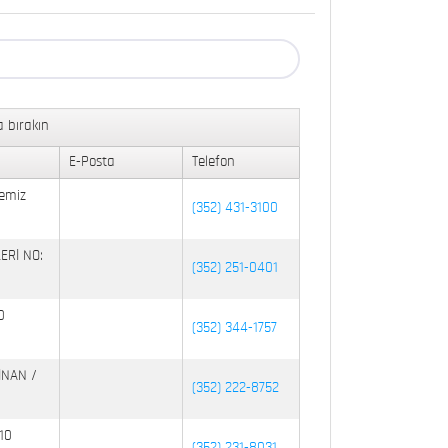
 bırakın
E-Posta
Telefon
emiz
(352) 431-3100
ERİ NO:
(352) 251-0401
0
(352) 344-1757
İNAN /
(352) 222-8752
10