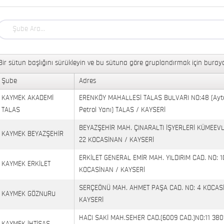
Bir sütun başlığını sürükleyin ve bu sütuna göre gruplandırmak için buraya
Şube
Adres
KAYMEK AKADEMİ
ERENKÖY MAHALLESİ TALAS BULVARI NO:48 (Ayt
TALAS
Petrol Yanı) TALAS / KAYSERİ
BEYAZŞEHİR MAH. ÇINARALTI İŞYERLERİ KÜMEEVL
KAYMEK BEYAZŞEHİR
22 KOCASİNAN / KAYSERİ
ERKİLET GENERAL EMİR MAH. YILDIRIM CAD. NO: 1
KAYMEK ERKİLET
KOCASİNAN / KAYSERİ
SERÇEÖNÜ MAH. AHMET PAŞA CAD. NO: 4 KOCAS
KAYMEK GÖZNURU
KAYSERİ
HACI SAKİ MAH.SEHER CAD.(6009 CAD.)NO:11 380