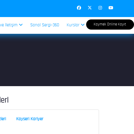
Kaymek Online Kayıt
 ve İletişim
Sanal Sergi-360
Kurslar
leri
leri
Kayseri Kariyer