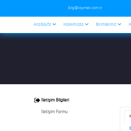
bilgi@kaymek.com.tr
AnaSayfa
Hakkımızda
Birimlerimiz
H
İletişim Bilgileri
İletişim Formu
K
B